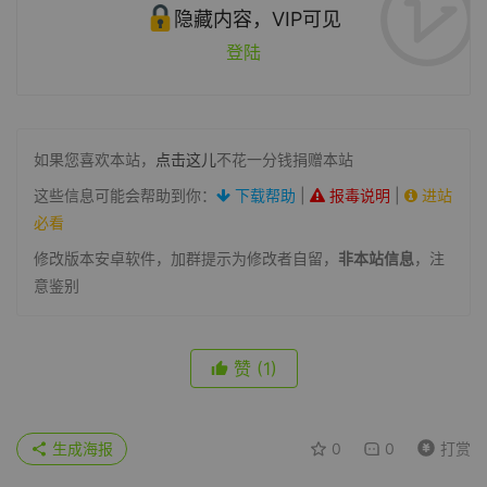
隐藏内容，VIP可见
登陆
如果您喜欢本站，
点击这儿
不花一分钱捐赠本站
这些信息可能会帮助到你：
下载帮助
|
报毒说明
|
进站
必看
修改版本安卓软件，加群提示为修改者自留，
非本站信息
，注
意鉴别
赞
(1)
生成海报
0
0
打赏