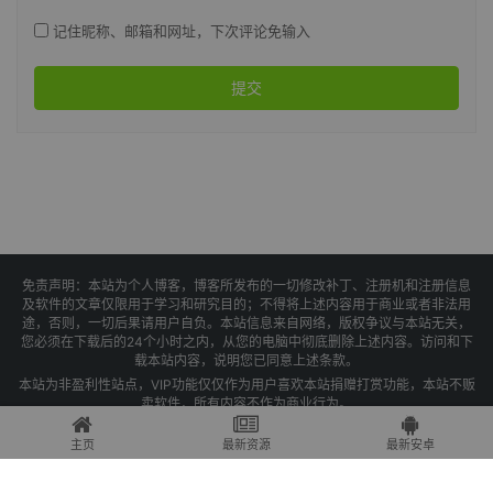
记住昵称、邮箱和网址，下次评论免输入
提交
免责声明：本站为个人博客，博客所发布的一切修改补丁、注册机和注册信息
及软件的文章仅限用于学习和研究目的；不得将上述内容用于商业或者非法用
途，否则，一切后果请用户自负。本站信息来自网络，版权争议与本站无关，
您必须在下载后的24个小时之内，从您的电脑中彻底删除上述内容。访问和下
载本站内容，说明您已同意上述条款。
本站为非盈利性站点，VIP功能仅仅作为用户喜欢本站捐赠打赏功能，本站不贩
卖软件，所有内容不作为商业行为。
Copyright © 2025 果核剥壳 -
琼ICP备2021004479号-1
主页
最新资源
最新安卓