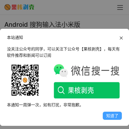
Android 搜狗输入法小米版
v8.3.21.397753 - 果核剥壳
本站通知
2018年11月14日 下午2:16
•
系统相关
没关注公众号的同学，可以关注下公众号【果核剥壳】，每天有
软件推荐和新闻可以订阅
搜狗输入法小米版是从小米旗舰机型提取的版本，修改了小
米机型限制功能。
核心区别不大，功能有所不同，小米版更简约，比如语音输
入，小米版只有普通话，英语，粤语，而搜狗普通版除了这
些，还可以设置中译英，英译中，不限时语音。键盘方面，
本通知一周弹一次，如有打扰，非常抱歉。
搜狗普通版还多一个大九键，文字扫描。小米还有米兔专属
知道了
表情。