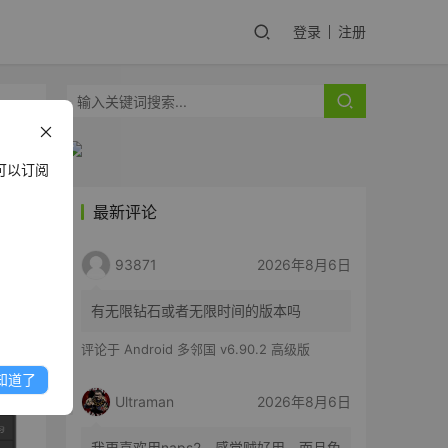
登录
注册
可以订阅
最新评论
93871
2026年8月6日
 依然
功
有无限钻石或者无限时间的版本吗
评论于
Android 多邻国 v6.90.2 高级版
知道了
Ultraman
2026年8月6日
我更喜欢用naps2，感觉贼好用。而且免