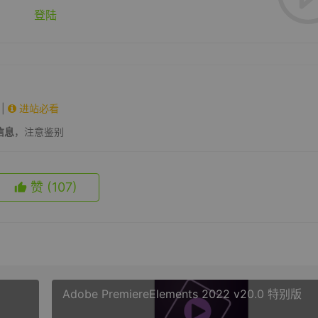
登陆
|
进站必看
信息
，注意鉴别
赞
(107)
Adobe PremiereElements 2022 v20.0 特别版