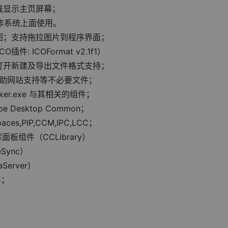
线显示主页屏幕；
操作系统上面使用。
图；支持拖拉图片到程序界面；
 ICOFormat v2.1f1）
打开新建及导出文件格式支持；
帮助网站支持等不必要文件；
oker.exe 与其相关的组件；
be Desktop Common；
paces,PIP,CCM,IPC,LCC；
板组件（CCLibrary）
Sync）
Server）
5；