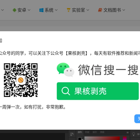
安卓
系统
实验室
文档图书
.2.12.215 绿色精简版 - 果核剥壳
知
公众号的同学，可以关注下公众号【果核剥壳】，每天有软件推荐和新闻
款全球最大的图像处理软件，知名的图像及照片后期处理大型专业软件。
ve Cloud 创意云应用程序产品里的专业图片处理编辑软件，Photoshop
专业级润饰工具套件，并集成了专为激发灵感而设计的强大编辑
和速度体验，让令人惊叹的图像栩栩如生。
一周弹一次，如有打扰，非常抱歉。