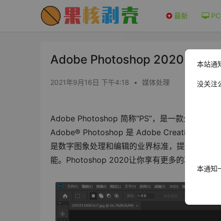
最新
PC
Adobe Photoshop 2020 v21
本站通
2021年9月16日 下午4:18
•
媒体处理
没关注
Adobe Photoshop 简称“PS”，是一
Adobe® Photoshop 是 Adobe Creati
是数字图象处理和编辑的业界标准，提供广泛的
能。Photoshop 2020让你享有更多的功能
本通知