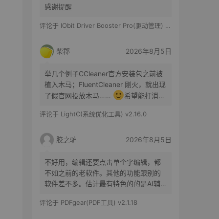
感谢提醒
评论于
IObit Driver Booster Pro(驱动管理) v13.6.0.438 便携修改版
柴郡
2026年8月5日
举几个例子CCleaner官方安装包之前被
植入木马；FluentCleaner 刚火，就出现
了假官网投放木马……
希望能打消你
的顾虑咯
评论于
LightC(系统优化工具) v2.16.0
胶之驴
2026年8月5日
不好用，编辑还要点击单个字编辑，都
不如之前的老软件。其他的功能跟别的
软件差不多。估计最有特色的的是AI辅
助了。
评论于
PDFgear(PDF工具) v2.1.18