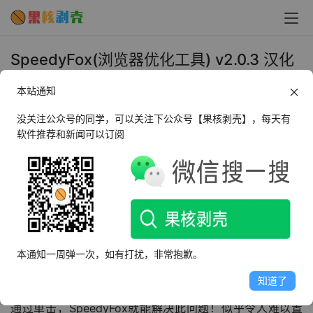
SpeedyFox(浏览器优化工具) v2.0.3 汉化
单文件版 - 果核剥壳
本站通知
2020年10月14日 下午1:45
•
系统工具
没关注公众号的同学，可以关注下公众号【果核剥壳】，每天有
软件推荐和新闻可以订阅
这个软件来自uninstall tool家，这个软件是用于加速浏览器
的软件，通过优化来提高浏览器启动速度。
随着时间的流逝，SQLITE数据库的速度大大降低。启动使
用此类数据库的应用程序需要花费时间，并且总体速度会受
到影响。这是一个非常常见的问题，它的发生很大程度上是
本通知一周弹一次，如有打扰，非常抱歉。
由于数据库碎片。
知道了
通过单击，SpeedyFox就能解决此问题！似乎令人难以置