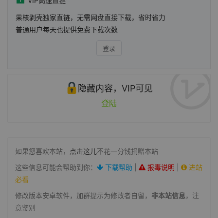
VIP高速直链
果核剥壳独家直链，无需网盘直接下载，省时省力
普通用户每天也提供免费下载次数
登录
隐藏内容，VIP可见
登陆
如果您喜欢本站，
点击这儿
不花一分钱捐赠本站
这些信息可能会帮助到你：
下载帮助
|
报毒说明
|
进站
必看
修改版本安卓软件，加群提示为修改者自留，
非本站信息
，注
意鉴别