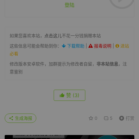
登陆
如果您喜欢本站，
点击这儿
不花一分钱捐赠本站
这些信息可能会帮助到你：
下载帮助
|
报毒说明
|
进站
必看
修改版本安卓软件，加群提示为修改者自留，
非本站信息
，注
意鉴别
赞
(3)
生成海报
0
5
打赏