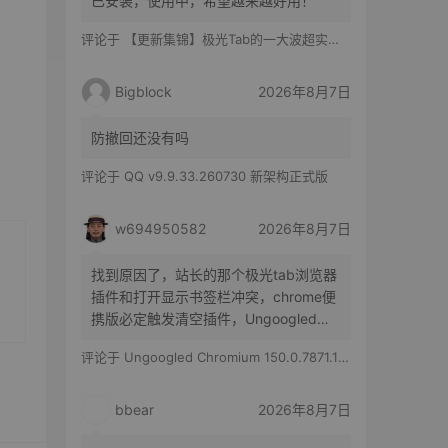
已安装，使用中，希望越来越好用！
评论于
【更新集锦】极光Tab的一大波超实用功能来啦！你最喜欢哪一个？
Bigblock
2026年8月7日
防撤回还没有吗
评论于
QQ v9.9.33.260730 新架构正式版
w694950582
2026年8月7日
找到原因了，站长的那个极光tab浏览器
插件和打开显示书签栏冲突，chrome便
携版必定触发清空插件，Ungoogled
Chromium便携版随机触发，有时候清空
评论于
Ungoogled Chromium 150.0.7871.186-1.1 果核优化便携版
所有插件，有时候只是极光tab插件消失
bbear
2026年8月7日