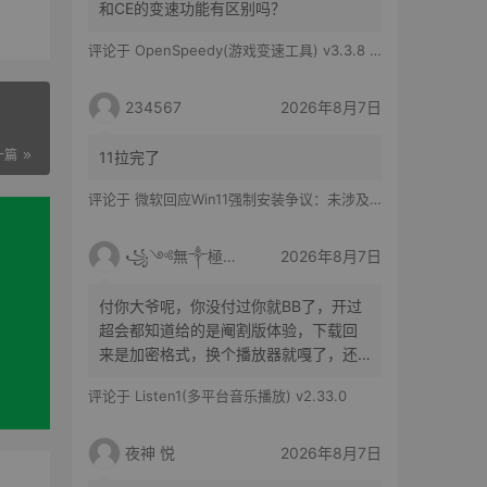
和CE的变速功能有区别吗？
评论于
OpenSpeedy(游戏变速工具) v3.3.8 绿色版
234567
2026年8月7日
一篇
11拉完了
评论于
微软回应Win11强制安装争议：未涉及企业设备，承诺不用用户照片训练AI
꧁༺無༒極༻꧂
2026年8月7日
付你大爷呢，你没付过你就BB了，开过
超会都知道给的是阉割版体验，下载回
来是加密格式，换个播放器就嘎了，还
得花时间去转换
评论于
Listen1(多平台音乐播放) v2.33.0
夜神 悦
2026年8月7日