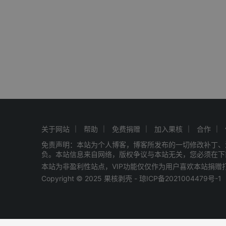
关于网站
帮助
免费捐赠
加入果核
合作
免责声明：本站为个人博客，博客所发布的一切修改补丁、
负。本站信息来自网络，版权争议与本站无关，您必须在下
本站为非盈利性站点，VIP功能仅仅作为用户喜欢本站捐
Copyright © 2025 果核剥壳 -
琼ICP备2021004479号-1