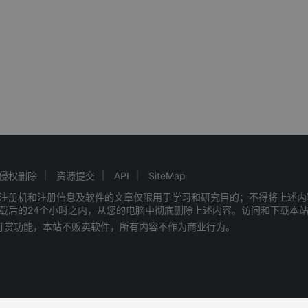
侵权删除
资源提交
API
SiteMap
注册机和注册信息及软件的文章仅限用于学习和研究目的；不得将上述内
载后的24个小时之内，从您的电脑中彻底删除上述内容。访问和下载本
赠打赏功能，本站不贩卖软件，所有内容不作为商业行为。