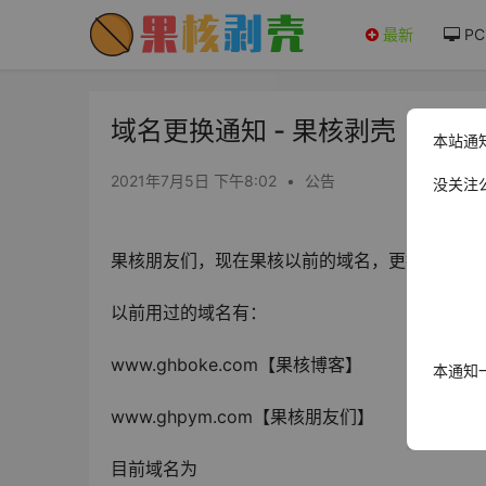
最新
PC
域名更换通知 - 果核剥壳
本站通
2021年7月5日 下午8:02
•
公告
没关注
果核朋友们，现在果核以前的域名，更换为新域名：w
以前用过的域名有：
www.ghboke.com【果核博客】
本通知
www.ghpym.com【果核朋友们】
目前域名为