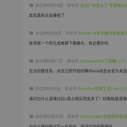
2022年9月14日
评论于
加点广告怎么了 苹果确认i
库克真的太会赚钱了
2022年9月9日
评论于
iPhone 14系列槽点变成
安卓就一个挖孔或者屏下摄像头，有必要抄吗
2022年8月17日
评论于
Qdown(Aira2下载器) v2.
无法创建任务，点击立即开始的瞬间aria状态会变为未
2022年6月1日
评论于
PrivaZer(清理工具) v4.0.
请问为什么清理过后c盘占用反而变多了？好像就是清理
2022年5月31日
评论于
SoftCnKiller(流氓软件检测
为什么我扫描过后一片空白，是没垃圾的意思吗