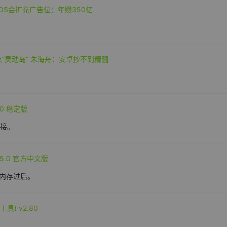
OS会扩充广告位：年赚350亿
亮点“灵动岛” 朱海舟：安卓抄不到精髓
1.0 稳定版
连接。
125.0 官方中文版
内存过后。
工具) v2.80