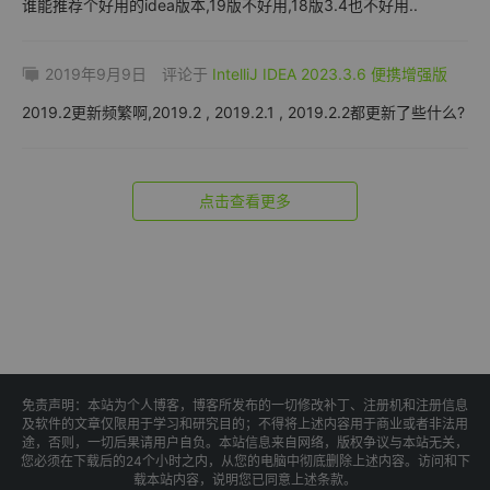
谁能推荐个好用的idea版本,19版不好用,18版3.4也不好用..
2019年9月9日
评论于
IntelliJ IDEA 2023.3.6 便携增强版
2019.2更新频繁啊,2019.2 , 2019.2.1 , 2019.2.2都更新了些什么?
点击查看更多
免责声明：本站为个人博客，博客所发布的一切修改补丁、注册机和注册信息
及软件的文章仅限用于学习和研究目的；不得将上述内容用于商业或者非法用
途，否则，一切后果请用户自负。本站信息来自网络，版权争议与本站无关，
您必须在下载后的24个小时之内，从您的电脑中彻底删除上述内容。访问和下
载本站内容，说明您已同意上述条款。