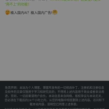
“用不上”的功能！
植入国内AI？植入国内广告!
免责声明：本站为个人博客，博客所发布的一切修改补丁、注册机和注册信息
及软件的文章仅限用于学习和研究目的；不得将上述内容用于商业或者非法用
途，否则，一切后果请用户自负。本站信息来自网络，版权争议与本站无关，
您必须在下载后的24个小时之内，从您的电脑中彻底删除上述内容。访问和下
载本站内容，说明您已同意上述条款。