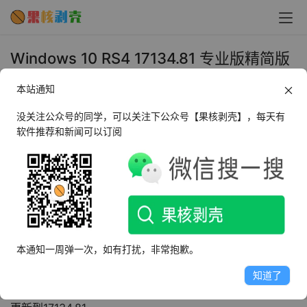
Windows 10 RS4 17134.81 专业版精简版
- 果核剥壳
本站通知
2018年5月30日 下午6:32
•
Win10
没关注公众号的同学，可以关注下公众号【果核剥壳】，每天有
软件推荐和新闻可以订阅
2018-05-29 Windows 10 RS4 1803 Build 17134.81 x64 
专业版 / 专业精简版 by 山里来
Win10_RS4_1803_17134.81_x64_专业版，以微软原版
“cn_windows_10_business_editions_version_1803_updat
ed_march_2018_x64_dvd_12063730.iso”为蓝本升级制
本通知一周弹一次，如有打扰，非常抱歉。
作。删除了不必要的内置应用，仅保留了计算器、相机、应
知道了
用商店。离线集成了微软2018年5月最新补丁，内部版本号