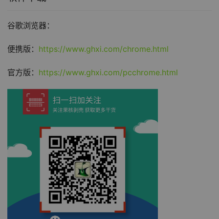
谷歌浏览器：
便携版：
https://www.ghxi.com/chrome.html 
官方版：
https://www.ghxi.com/pcchrome.html