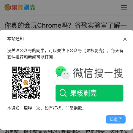
你真的会玩Chrome吗？谷歌实验室了解一
下！ - 果核剥壳
本站通知
2020年1月10日 下午5:15
•
软件使用
没关注公众号的同学，可以关注下公众号【果核剥壳】，每天有
软件推荐和新闻可以订阅
本文首发于果核剥壳微信公众号，未经许可禁止转载
尽管Google被我们丢墙外去了，导致很多的服务不可用，
但是尽管这样，也阻挡不了大家对Chrome的喜爱，大多数
浏览器都和它有因缘，就连高傲的微软，也不得不低头使用
谷歌内核。
本通知一周弹一次，如有打扰，非常抱歉。
知道了
谷歌浏览器现在已经做得非常好用了，各种新功能随着版本
的更新，很多新奇实用的功能被推送，但是想要一次性享受