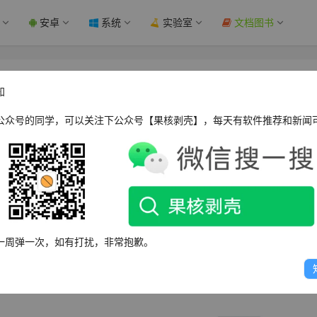
安卓
系统
实验室
文档图书
核剥壳
知
公众号的同学，可以关注下公众号【果核剥壳】，每天有软件推荐和新闻
weixin.qq.com/s/aUBBfdWrzXReW8DRmQ24sA
一周弹一次，如有打扰，非常抱歉。