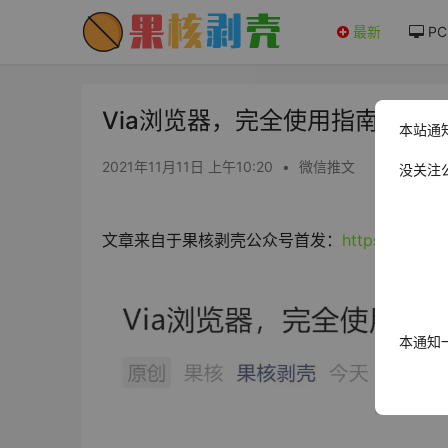
最新
PC
Via浏览器，完全使用指南 - 果
本站通
2021年11月11日 上午10:20
•
微信推文
没关注
文章来自于果核剥壳公众号首发：
https://mp.
本通知