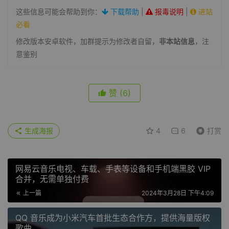
这些信息可能会帮助到你：
下载帮助
|
报毒说明
|
进站
必看
修改版本安卓软件，加群提示为修改者自留，
非本站信息
，注
意鉴别
赞
(6)
生成海报
4
6
打赏
网易云音乐电视、车载、手表等设备和手机端黑胶 VIP
合并，无需单独付费
上一篇
2024年3月28日 下午4:09
QQ 音乐成为小米汽车首批生态合作方，提供海量版权
歌曲