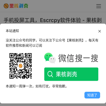
手机投屏工具，Escrcpy软件体验 - 果核剥
壳
本站通知
2024年3月29日 上午9:16
•
微信推文
没关注公众号的同学，可以关注下公众号【果核剥壳】，每天有
软件推荐和新闻可以订阅
文章来自于果核剥壳公众号首发：
https://mp.weixin.qq.com/s/iBC6Ja_vi-pDQWhsRX7l0A
把手机投屏到电脑上，有许多软件可以选择，但是要说哪个
软件比较经典，那肯定是开源的Scrcpy了，许多项目都是
基于它衍生出来的。
本通知一周弹一次，如有打扰，非常抱歉。
知道了