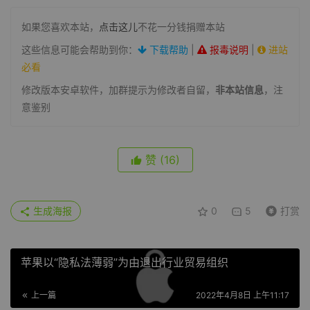
如果您喜欢本站，
点击这儿
不花一分钱捐赠本站
这些信息可能会帮助到你：
下载帮助
|
报毒说明
|
进站
必看
修改版本安卓软件，加群提示为修改者自留，
非本站信息
，注
意鉴别
赞
(16)
生成海报
0
5
打赏
苹果以“隐私法薄弱”为由退出行业贸易组织
上一篇
2022年4月8日 上午11:17