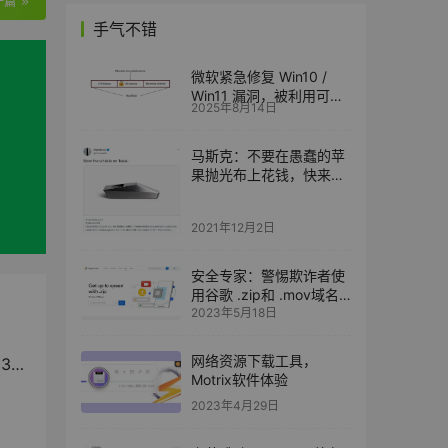
一篇
手气不错
微软紧急修复 Win10 /
Win11 漏洞，被利用可窃
2025年8月14日
取全盘加密数据
马斯克：不要在愚蠢的苹
果抛光布上花钱，快来买
319 元的特斯拉哨子
2021年12月2日
安全专家：警惕欺诈者使
用谷歌 .zip和 .mov域名
2023年5月18日
进行网络钓鱼
网络资源下载工具，
哨子
Motrix软件体验
2023年4月29日