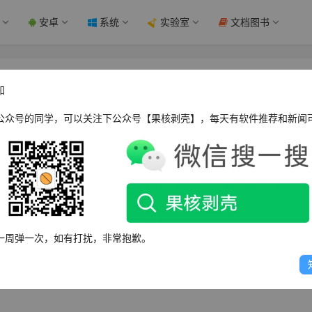
安卓
系统
实验室
文档图书
修改补丁 - 果核剥壳
知
公众号的同学，可以关注下公众号【果核剥壳】，每天有软件推荐和新闻
能够自动识别路径。请安装官方版本后使用本补丁
一周弹一次，如有打扰，非常抱歉。
5/18/BaiduMusic_10.2.0.exe