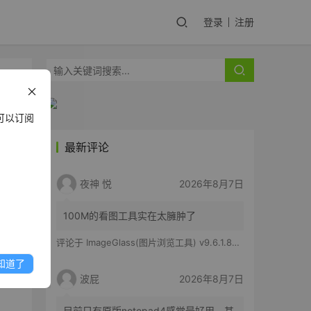
登录
注册
可以订阅
最新评论
夜神 悦
2026年8月7日
100M的看图工具实在太臃肿了
评论于
ImageGlass(图片浏览工具) v9.6.1.807 官方便携版
知道了
波屁
2026年8月7日
目前只有原版notepad4感觉最好用，其