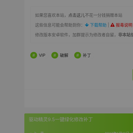
如果您喜欢本站，
点击这儿
不花一分钱捐赠本站
这些信息可能会帮助到你：
下载帮助
|
报毒说明
修改版本安卓软件，加群提示为修改者自留，
非本站
VIP
破解
补丁
驱动精灵9.5一键绿化修改补丁