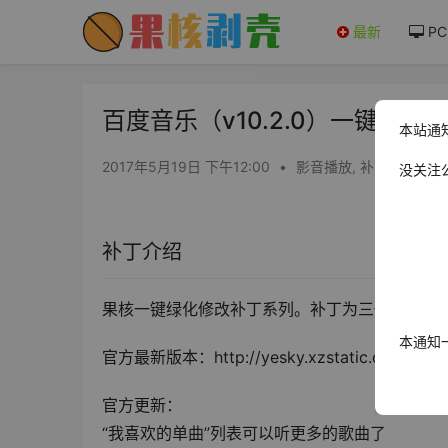
最新
PC
百度音乐（v10.2.0）一键绿化
本站通
2017年5月19日 下午12:00
•
影音播放
,
补丁/注册机
没关注
补丁介绍
果核一键绿化修改补丁系列。补丁为三代补丁，
本通知
官方最新版本：http://yesky.xzstatic.com/2017/0
官方更新：
“我喜欢的单曲”列表可以听更多的歌曲了