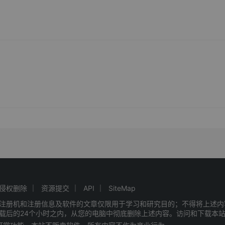
侵权删除
资源提交
API
SiteMap
注册机和注册信息及软件的文章仅限用于学习和研究目的；不得将上述内
载后的24个小时之内，从您的电脑中彻底删除上述内容。访问和下载本