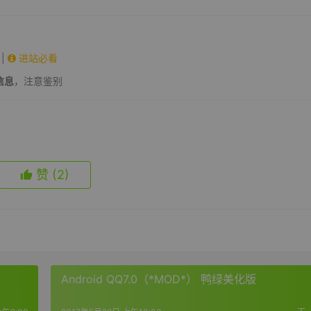
|
进站必看
信息
，注意鉴别
赞
(2)
Android QQ7.0（*MOD*） 鸭绿美化版