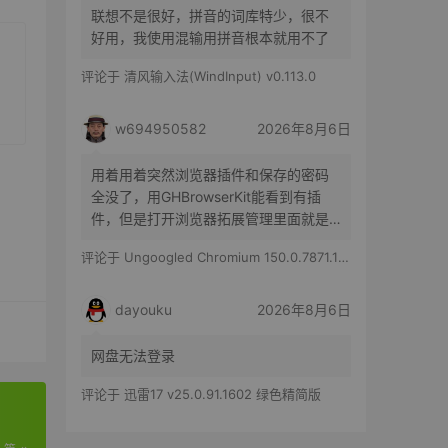
联想不是很好，拼音的词库特少，很不
好用，我使用混输用拼音根本就用不了
评论于
清风输入法(WindInput) v0.113.0
w694950582
2026年8月6日
用着用着突然浏览器插件和保存的密码
全没了，用GHBrowserKit能看到有插
件，但是打开浏览器拓展管理里面就是
空白的，历史记录也都在
评论于
Ungoogled Chromium 150.0.7871.186-1.1 果核优化便携版
dayouku
2026年8月6日
网盘无法登录
评论于
迅雷17 v25.0.91.1602 绿色精简版