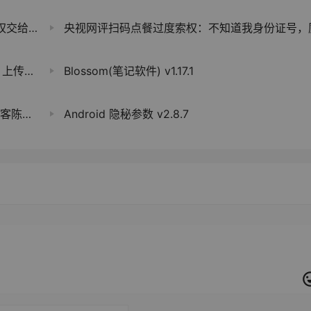
”消息不实
央视网评扫码点餐过度索权：不知道我身份证号，厨师就不能炒菜了
图片等
Blossom(笔记软件) v1.17.1
森接棒
Android 隐秘参数 v2.8.7