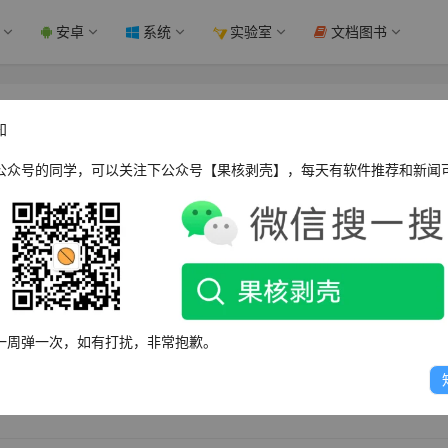
安卓
系统
实验室
文档图书
携增强版 - 果核剥壳
知
公众号的同学，可以关注下公众号【果核剥壳】，每天有软件推荐和新闻
开发的集成环境，IntelliJ在业界被公认为最好的java开发工具之一，尤其
本工具(Git、svn、github等)、JUnit、CVS整合、代码
IDEA是JetBrains公司的产品，这家公司总部位于捷克共和
它的旗舰版本还支持HTML，CSS，PHP，MySQL，Pyth
一周弹一次，如有打扰，非常抱歉。
色优化，集成多种插件，修改授权，可以U盘随身携带！