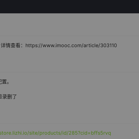
ttps://www.imooc.com/article/303110
配置。
的目录删了
/store.lizhi.io/site/products/id/285?cid=bffs5rvq