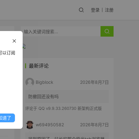
登录
注册
可以订阅
最新评论
在智
Bigblock
2026年8月7日
分
国的
防撤回还没有吗
on
评论于
QQ v9.9.33.260730 新架构正式版
知道了
w694950582
2026年8月7日
找到原因了，站长的那个极光tab浏览器