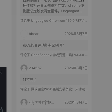
插件和打开显示书签栏冲突，chrome便
携版必定触发清空插件，Ungoogled
Chromium便携版随机触发，有时候清空
评论于
Ungoogled Chromium 150.0.7871.186-1.1 果核优化便携版
所有插件，有时候只是极光tab插件消失
bbear
2026年8月7日
和CE的变速功能有区别吗？
评论于
OpenSpeedy(游戏变速工具) v3.3.8 绿色版
234567
2026年8月7日
11拉完了
评论于
微软回应Win11强制安装争议：未涉及企业设备，承诺不用用户照片训练AI
꧁༺無༒極༻꧂
2026年8月7日