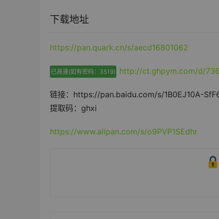
下载地址
https://pan.quark.cn/s/aecd16801062
http://ct.ghpym.com/d/7
已高速(如有密码：3519)
链接：https://pan.baidu.com/s/1B0EJ10A-Sf
提取码：ghxi
https://www.alipan.com/s/o9PVP1SEdhr