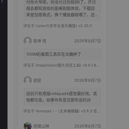
付你大爷呢，你没付过你就BB了，开过
超会都知道给的是阉割版体验，下载回
来是加密格式，换个播放器就嘎了，还
得花时间去转换
评论于
Listen1(多平台音乐播放) v2.33.0
夜神 悦
2026年8月7日
100M的看图工具实在太臃肿了
评论于
ImageGlass(图片浏览工具) v9.6.1.807 官方便携版
波屁
2026年8月7日
目前只有原版notepad4感觉最好用，其
他都垃圾，如果你有意见那你说的对
评论于
Notepad - - (文本编辑器) v3.8.3 官方版
虎啸山林
2026年8月7日