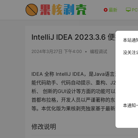
最新
PC
IntelliJ IDEA 2023.3.6 便
本站通
2024年3月27日 下午4:00
•
编程调试
没关注
IDEA 全称 IntelliJ IDEA，是Java语言
能代码助手、代码自动提示、重构、J2EE支持、各类版
析、 创新的GUI设计等方面的功能可以说是超常的。
首都布拉格，开发人员以严谨著称的东欧程序员为主。
本通知
等。本优化版为果核剥壳独家基于最新旗舰版绿
修改说明