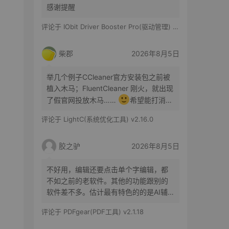
感谢提醒
评论于
IObit Driver Booster Pro(驱动管理) v13.6.0.438 便携修改版
柴郡
2026年8月5日
举几个例子CCleaner官方安装包之前被
植入木马；FluentCleaner 刚火，就出现
了假官网投放木马……
希望能打消你
的顾虑咯
评论于
LightC(系统优化工具) v2.16.0
胶之驴
2026年8月5日
不好用，编辑还要点击单个字编辑，都
不如之前的老软件。其他的功能跟别的
软件差不多。估计最有特色的的是AI辅
助了。
评论于
PDFgear(PDF工具) v2.1.18