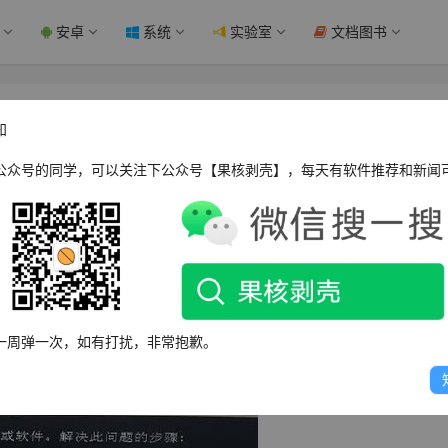
安卓
系统
实验室
文档图书
么办 - 果核剥壳
知
公众号的同学，可以关注下公众号【果核剥壳】，每天有软件推荐和新闻
机。
一周弹一次，如有打扰，非常抱歉。