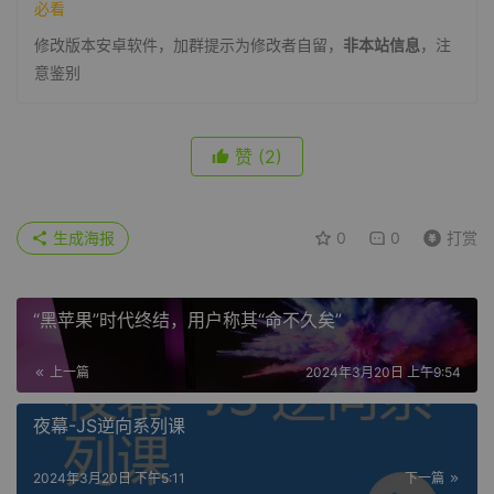
必看
修改版本安卓软件，加群提示为修改者自留，
非本站信息
，注
意鉴别
赞
(2)
生成海报
0
0
打赏
“黑苹果”时代终结，用户称其“命不久矣”
上一篇
2024年3月20日 上午9:54
夜幕-JS逆向系列课
2024年3月20日 下午5:11
下一篇