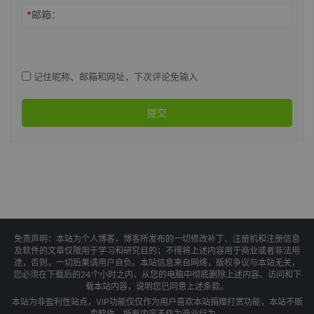
*
邮箱：
记住昵称、邮箱和网址，下次评论免输入
提交
免责声明：本站为个人博客，博客所发布的一切修改补丁、注册机和注册信息
及软件的文章仅限用于学习和研究目的；不得将上述内容用于商业或者非法用
途，否则，一切后果请用户自负。本站信息来自网络，版权争议与本站无关，
您必须在下载后的24个小时之内，从您的电脑中彻底删除上述内容。访问和下
载本站内容，说明您已同意上述条款。
本站为非盈利性站点，VIP功能仅仅作为用户喜欢本站捐赠打赏功能，本站不贩
卖软件，所有内容不作为商业行为。