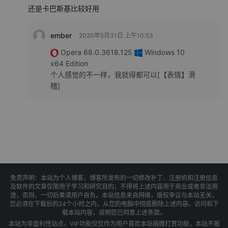
还是卡巴斯基比较好用
ember
2020年5月31日 上午10:53
Opera 68.0.3618.125
Windows 10
x64 Edition
个人感觉的不一样，我就得都可以[【表情】滑
稽]
免责声明：本站为个人博客，博客所发布的一切修改补丁、注册机和注册信息
及软件的文章仅限用于学习和研究目的；不得将上述内容用于商业或者非法用
途，否则，一切后果请用户自负。本站信息来自网络，版权争议与本站无关，
您必须在下载后的24个小时之内，从您的电脑中彻底删除上述内容。访问和下
载本站内容，说明您已同意上述条款。
本站为非盈利性站点，VIP功能仅仅作为用户喜欢本站捐赠打赏功能，本站不贩