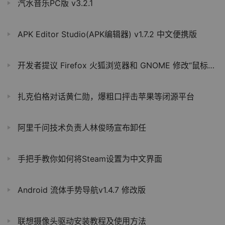
汽水音乐PC版 v3.2.1
APK Editor Studio(APK编辑器) v1.7.2 中文便携版
开发者提议 Firefox 火狐浏览器和 GNOME 修改“鼠标中键粘贴文本”功能，引 Linux 用户争议
扎克伯格对话黄仁勋，爆粗口抨击苹果等闭源平台
阿里千问技术负责人林俊旸宣布卸任
手把手教你如何将Steam设置为中文界面
Android 流体手势导航v1.4.7 修改版
联想摄像头驱动安装教程及使用方法