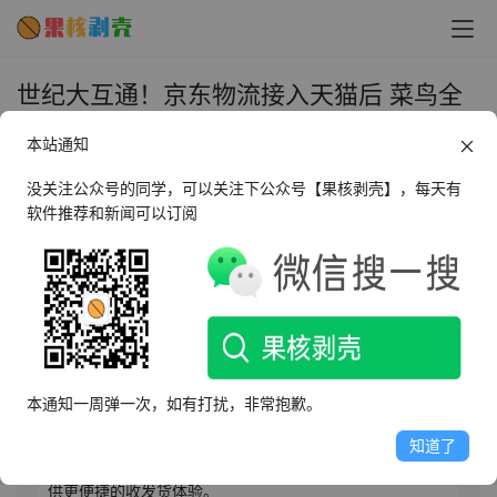
世纪大互通！京东物流接入天猫后 菜鸟全
面接入京东平台 - 果核剥壳
本站通知
2024年10月28日 下午5:49
•
圈内新闻
没关注公众号的同学，可以关注下公众号【果核剥壳】，每天有
软件推荐和新闻可以订阅
AI摘要
此内容由AI根据文章内容自动生成，并已由人工审核
10月28日，菜鸟全面接入京东平台，为商家和消费者提供
全球快递和供应链服务，双方系统已对接。菜鸟自营快
本通知一周弹一次，如有打扰，非常抱歉。
递、大件家装供应链等均在接入范围。未来京东快递或接
入菜鸟裹裹，方便查快递取件。此前京东物流已接入淘宝
知道了
天猫。双方赶在双11前完成互通，旨在为消费者和商家提
供更便捷的收发货体验。