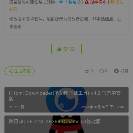
这些信息可能会帮助到你：
下载帮助
|
报毒说明
|
进站
必看
修改版本安卓软件，加群提示为修改者自留，
非本站信息
，注
意鉴别
赞
(0)
生成海报
0
0
打赏
Hitomi Downloader(多功能下载工具) v4.2 官方中文
版
上一篇
2024年10月28日 下午2:46
腾讯QQ v9.7.23 .29394 Dreamcast修改版