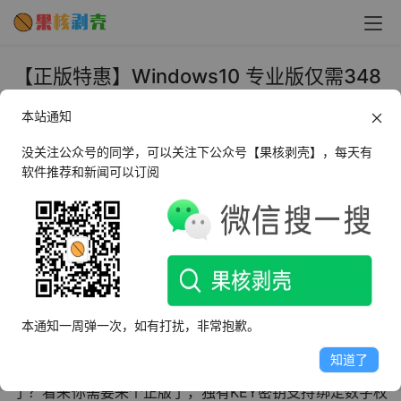
【正版特惠】Windows10 专业版仅需348
元 送果核会员！ - 果核剥壳
本站通知
2020年4月19日 下午8:50
•
正版特惠
,
活动
没关注公众号的同学，可以关注下公众号【果核剥壳】，每天有
软件推荐和新闻可以订阅
本通知一周弹一次，如有打扰，非常抱歉。
知道了
用惯了修改版？每次装机都在找激活工具？一不小心又中毒
了？看来你需要来个正版了，独有KEY密钥支持绑定数字权