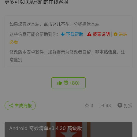
更多可以联系他们的在线客服
如果您喜欢本站，
点击这儿
不花一分钱捐赠本站
这些信息可能会帮助到你：
下载帮助
|
报毒说明
|
进站
必看
修改版本安卓软件，加群提示为修改者自留，
非本站信息
，注
意鉴别
赞
(80)
生成海报
3
63
打赏
Android 奇妙清单v3.4.20 高级版