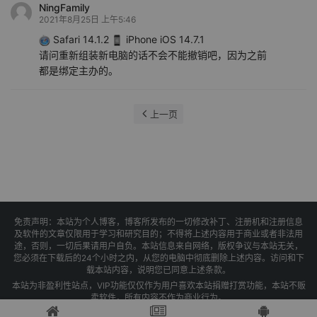
NingFamily
2021年8月25日 上午5:46
Safari 14.1.2
iPhone iOS 14.7.1
请问重新组装新电脑的话不会不能撤销吧，因为之前
都是绑定主办的。
上一页
免责声明：本站为个人博客，博客所发布的一切修改补丁、注册机和注册信息
及软件的文章仅限用于学习和研究目的；不得将上述内容用于商业或者非法用
途，否则，一切后果请用户自负。本站信息来自网络，版权争议与本站无关，
您必须在下载后的24个小时之内，从您的电脑中彻底删除上述内容。访问和下
载本站内容，说明您已同意上述条款。
本站为非盈利性站点，VIP功能仅仅作为用户喜欢本站捐赠打赏功能，本站不贩
卖软件，所有内容不作为商业行为。
Copyright © 2025 果核剥壳 -
琼ICP备2021004479号-1