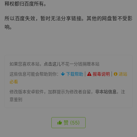
释权都归百度所有。
所以百度失效，暂时无法分享链接。其他的网盘暂不受影
响。
如果您喜欢本站，
点击这儿
不花一分钱捐赠本站
这些信息可能会帮助到你：
下载帮助
|
报毒说明
|
进站
必看
修改版本安卓软件，加群提示为修改者自留，
非本站信息
，注
意鉴别
赞
(55)