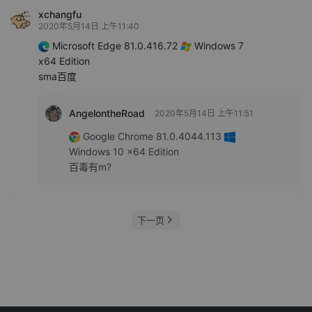
xchangfu
2020年5月14日 上午11:40
Microsoft Edge 81.0.416.72
Windows 7
x64 Edition
sma百度
AngelontheRoad
2020年5月14日 上午11:51
Google Chrome 81.0.4044.113
Windows 10 x64 Edition
百毒有m?
下一页